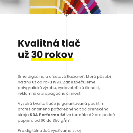
Kvalitná tlač
už
30 rokov
Sme digitálna a ofsetová tlačiareň, ktorá pôsobí
na trhu už od roku 1993. Zabezpečujeme
polygrafickú výrobu, vydavateľskú činnosť,
reklamnú a propagačnú činnosť.
Vysoká kvalita tlače je garantovaná použitím
profesionálneho päťfarebného tlačiarenského
stroja
KBA Performa 66
vo formáte A2 pre potlač
papiera od 60 do 350 g/m².
Pre digitálnu tlač využívame stroj