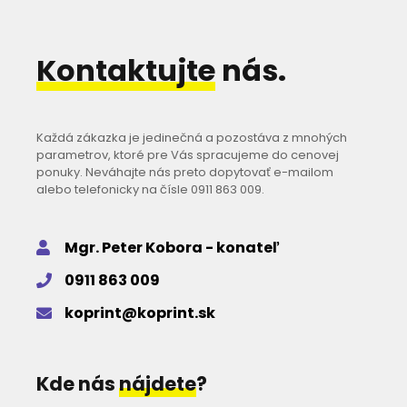
Kontaktujte
nás.
Každá zákazka je jedinečná a pozostáva z mnohých
parametrov, ktoré pre Vás spracujeme do cenovej
ponuky. Neváhajte nás preto dopytovať e-mailom
alebo telefonicky na čísle
0911 863 009
.
Mgr. Peter Kobora - konateľ
0911 863 009
koprint@koprint.sk
Kde nás
nájdete
?