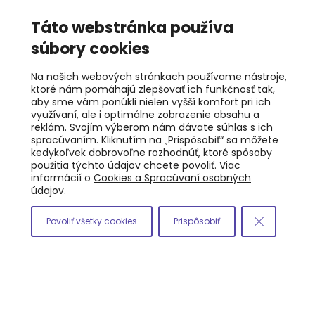
Táto webstránka používa
súbory cookies
Na našich webových stránkach používame nástroje,
ktoré nám pomáhajú zlepšovať ich funkčnosť tak,
aby sme vám ponúkli nielen vyšší komfort pri ich
využívaní, ale i optimálne zobrazenie obsahu a
reklám. Svojím výberom nám dávate súhlas s ich
spracúvaním. Kliknutím na „Prispôsobiť“ sa môžete
kedykoľvek dobrovoľne rozhodnúť, ktoré spôsoby
použitia týchto údajov chcete povoliť. Viac
informácií o
Cookies a Spracúvaní osobných
údajov
.
Povoliť všetky cookies
Prispôsobiť
Close GDPR
Prevádzka
Kostiviarska 43,
97401 Banská Bystrica