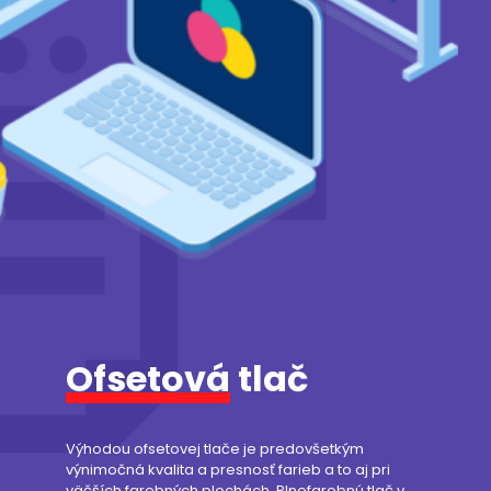
Ofsetová
tlač
Výhodou ofsetovej tlače je predovšetkým
výnimočná kvalita a presnosť farieb a to aj pri
väčších farebných plochách. Plnofarebnú tlač v