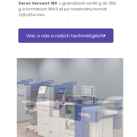
Xerox Versant 180
v gramážach od 80 g do 350
g a formátoch SRA3 až po maximálny formát
326×654 mm.
Viac o nás a našich technológiách