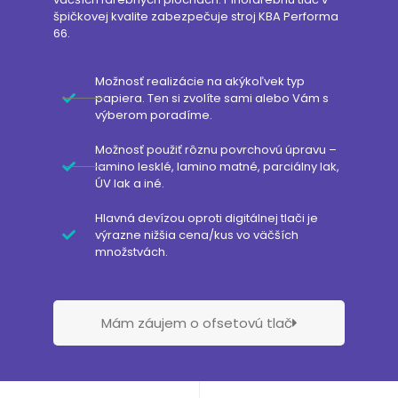
špičkovej kvalite zabezpečuje stroj KBA Performa
66.
Možnosť realizácie na akýkoľvek typ
papiera. Ten si zvolíte sami alebo Vám s
výberom poradíme.
Možnosť použiť rôznu povrchovú úpravu –
lamino lesklé, lamino matné, parciálny lak,
ÚV lak a iné.
Hlavná devízou oproti digitálnej tlači je
výrazne nižšia cena/kus vo väčších
množstvách.
Mám záujem o ofsetovú tlač