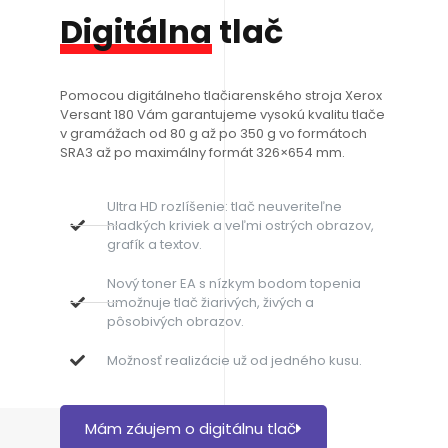
Digitálna
tlač
Pomocou digitálneho tlačiarenského stroja Xerox
Versant 180 Vám garantujeme vysokú kvalitu tlače
v gramážach od 80 g až po 350 g vo formátoch
SRA3 až po maximálny formát 326×654 mm.
Ultra HD rozlíšenie: tlač neuveriteľne
hladkých kriviek a veľmi ostrých obrazov,
grafík a textov.
Nový toner EA s nízkym bodom topenia
umožnuje tlač žiarivých, živých a
pôsobivých obrazov.
Možnosť realizácie už od jedného kusu.
Mám záujem o digitálnu tlač