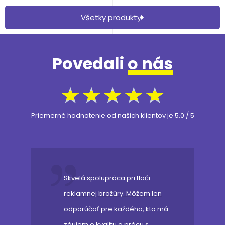
Všetky produkty
Povedali
o nás
★
★
★
★
★
Priemerné hodnotenie od našich klientov je 5.0 / 5
Skvelá spolupráca pri tlači
reklamnej brožúry. Môžem len
odporúčať pre každého, kto má
záujem o kvalitu a prácu s