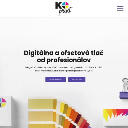
D
i
g
i
t
á
l
n
a
a
o
f
s
e
t
o
v
á
t
l
a
č
o
d
p
r
o
f
e
s
i
o
n
á
l
o
v
Polygrafická výroba, vydavateľská, reklamná a propagačná činnosť už od roku 1993.
Tlač v maximálnej kvalite a široké portfólio produktov na výber.
Chcem vedieť viac
Naše produkty