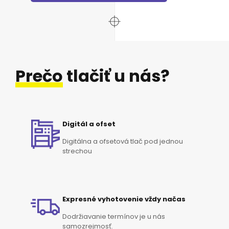
Prečo
tlačiť u nás?
Digitál a ofset
Digitálna a ofsetová tlač pod jednou
strechou
Expresné vyhotovenie vždy načas
Dodržiavanie termínov je u nás
samozrejmosť.