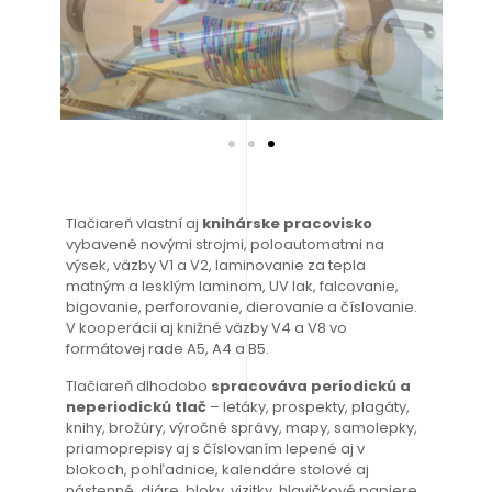
Tlačiareň vlastní aj
knihárske pracovisko
vybavené novými strojmi, poloautomatmi na
výsek, väzby V1 a V2, laminovanie za tepla
matným a lesklým laminom, UV lak, falcovanie,
bigovanie, perforovanie, dierovanie a číslovanie.
V kooperácii aj knižné väzby V4 a V8 vo
formátovej rade A5, A4 a B5.
Tlačiareň dlhodobo
spracováva periodickú a
neperiodickú tlač
– letáky, prospekty, plagáty,
knihy, brožúry, výročné správy, mapy, samolepky,
priamoprepisy aj s číslovaním lepené aj v
blokoch, pohľadnice, kalendáre stolové aj
nástenné, diáre, bloky, vizitky, hlavičkové papiere,